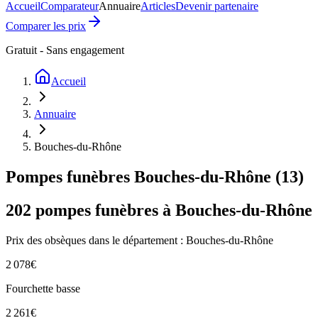
Accueil
Comparateur
Annuaire
Articles
Devenir partenaire
Comparer les prix
Gratuit - Sans engagement
Accueil
Annuaire
Bouches-du-Rhône
Pompes funèbres
Bouches-du-Rhône
(
13
)
202
pompes funèbres à
Bouches-du-Rhône
Prix des obsèques
dans le département : Bouches-du-Rhône
2 078
€
Fourchette basse
2 261
€