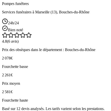
Pompes funèbres
Services funéraires à
Marseille
(
13
),
Bouches-du-Rhône
24h/24
Bien noté
4.8
(
6
avis)
Prix des obsèques
dans le département : Bouches-du-Rhône
2 078
€
Fourchette basse
2 261
€
Prix moyen
2 581
€
Fourchette haute
Basé sur
12
devis analysés. Les tarifs varient selon les prestations.