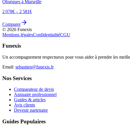
Obsèques à
Marseille
2 078
€ –
2 581
€
Comparer
©
2026
Funexis
Mentions légales
Confidentialité
CGU
Funexis
Un accompagnement respectueux pour vous aider à prendre les meilleu
Email:
sebastien@funexis.fr
Nos Services
Comparateur de devis
Annuaire professionnel
Guides & articles
Avis clients
Devenir partenaire
Guides Populaires