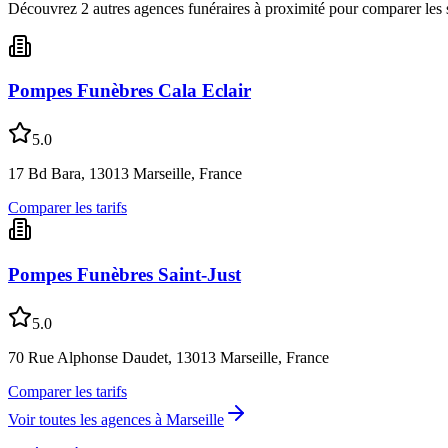
Découvrez
2
autre
s
agence
s
funéraire
s
à proximité pour comparer les 
Pompes Funèbres Cala Eclair
5.0
17 Bd Bara, 13013 Marseille, France
Comparer les tarifs
Pompes Funèbres Saint-Just
5.0
70 Rue Alphonse Daudet, 13013 Marseille, France
Comparer les tarifs
Voir toutes les agences à
Marseille