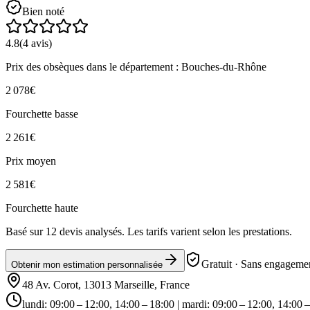
Bien noté
4.8
(
4
avis)
Prix des obsèques
dans le département : Bouches-du-Rhône
2 078
€
Fourchette basse
2 261
€
Prix moyen
2 581
€
Fourchette haute
Basé sur
12
devis analysés. Les tarifs varient selon les prestations.
Gratuit · Sans engagemen
Obtenir mon estimation personnalisée
48 Av. Corot, 13013 Marseille, France
lundi: 09:00 – 12:00, 14:00 – 18:00 | mardi: 09:00 – 12:00, 14:00 –