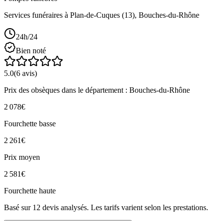
Services funéraires à
Plan-de-Cuques
(
13
),
Bouches-du-Rhône
24h/24
Bien noté
5.0
(
6
avis)
Prix des obsèques
dans le département : Bouches-du-Rhône
2 078
€
Fourchette basse
2 261
€
Prix moyen
2 581
€
Fourchette haute
Basé sur
12
devis analysés. Les tarifs varient selon les prestations.