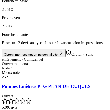
Fourchette basse
2 261
€
Prix moyen
2 581
€
Fourchette haute
Basé sur
12
devis analysés. Les tarifs varient selon les prestations.
Gratuit · Sans
Obtenir mon estimation personnalisée
engagement · Confidentiel
Ouvert maintenant
Note 4+
Mieux noté
A-Z
Pompes funèbres PFG PLAN-DE-CUQUES
Ouvert
5.0
(
6
avis)