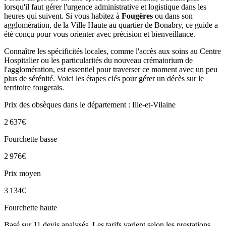
lorsqu'il faut gérer l'urgence administrative et logistique dans les
heures qui suivent. Si vous habitez à
Fougères
ou dans son
agglomération, de la Ville Haute au quartier de Bonabry, ce guide a
été conçu pour vous orienter avec précision et bienveillance.
Connaître les spécificités locales, comme l'accès aux soins au Centre
Hospitalier ou les particularités du nouveau crématorium de
l'agglomération, est essentiel pour traverser ce moment avec un peu
plus de sérénité. Voici les étapes clés pour gérer un décès sur le
territoire fougerais.
Prix des obsèques
dans le département : Ille-et-Vilaine
2 637
€
Fourchette basse
2 976
€
Prix moyen
3 134
€
Fourchette haute
Basé sur
11
devis analysés. Les tarifs varient selon les prestations.