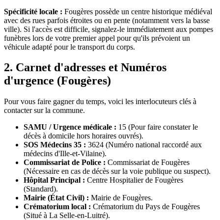
Spécificité locale :
Fougères possède un centre historique médiéval
avec des rues parfois étroites ou en pente (notamment vers la basse
ville). Si l'accès est difficile, signalez-le immédiatement aux pompes
funèbres lors de votre premier appel pour qu'ils prévoient un
véhicule adapté pour le transport du corps.
2. Carnet d'adresses et Numéros
d'urgence (Fougères)
Pour vous faire gagner du temps, voici les interlocuteurs clés à
contacter sur la commune.
SAMU / Urgence médicale :
15 (Pour faire constater le
décès à domicile hors horaires ouvrés).
SOS Médecins 35 :
3624 (Numéro national raccordé aux
médecins d'Ille-et-Vilaine).
Commissariat de Police :
Commissariat de Fougères
(Nécessaire en cas de décès sur la voie publique ou suspect).
Hôpital Principal :
Centre Hospitalier de Fougères
(Standard).
Mairie (État Civil) :
Mairie de Fougères.
Crématorium local :
Crématorium du Pays de Fougères
(Situé à La Selle-en-Luitré).