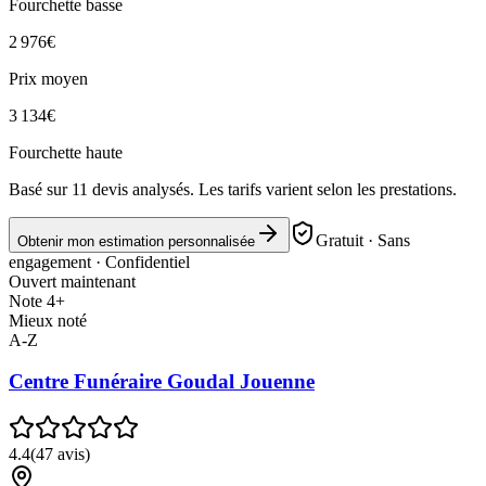
Fourchette basse
2 976
€
Prix moyen
3 134
€
Fourchette haute
Basé sur
11
devis analysés. Les tarifs varient selon les prestations.
Gratuit · Sans
Obtenir mon estimation personnalisée
engagement · Confidentiel
Ouvert maintenant
Note 4+
Mieux noté
A-Z
Centre Funéraire Goudal Jouenne
4.4
(
47
avis)