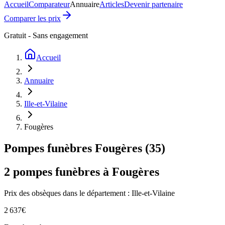
Accueil
Comparateur
Annuaire
Articles
Devenir partenaire
Comparer les prix
Gratuit - Sans engagement
Accueil
Annuaire
Ille-et-Vilaine
Fougères
Pompes funèbres
Fougères
(
35
)
2
pompes funèbres à
Fougères
Prix des obsèques
dans le département : Ille-et-Vilaine
2 637
€