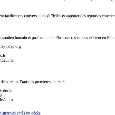
nt faciliter ces conversations difficiles et apporter des réponses concrète
outien humain et professionnel. Plusieurs ressources existent en Fran
fs) : sfap.org
s.fr
deuil.fr
s démarches. Dans les premières heures :
de décès
es
obsèques
istratives après un décès
.