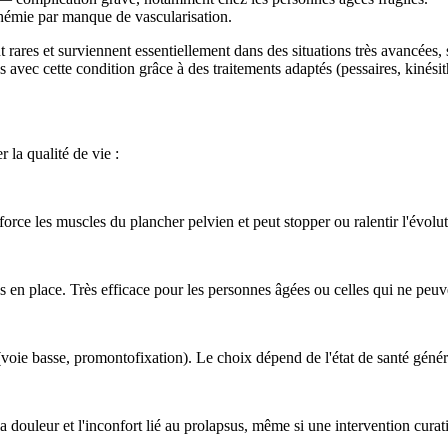
hémie par manque de vascularisation.
t rares et surviennent essentiellement dans des situations très avancée
avec cette condition grâce à des traitements adaptés (pessaires, kinésith
 la qualité de vie :
rce les muscles du plancher pelvien et peut stopper ou ralentir l'évolu
es en place. Très efficace pour les personnes âgées ou celles qui ne peuve
ie basse, promontofixation). Le choix dépend de l'état de santé général
la douleur et l'inconfort lié au prolapsus, même si une intervention curat