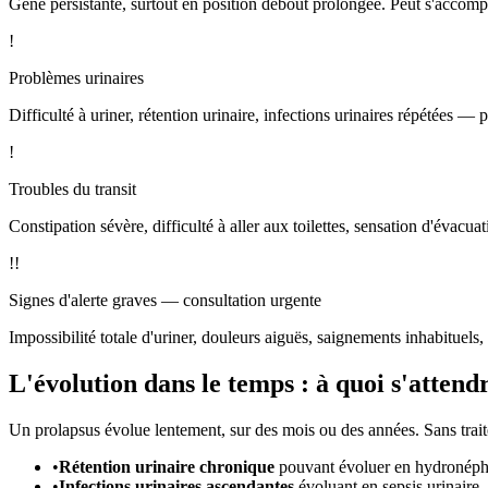
Gêne persistante, surtout en position debout prolongée. Peut s'accom
!
Problèmes urinaires
Difficulté à uriner, rétention urinaire, infections urinaires répétées — 
!
Troubles du transit
Constipation sévère, difficulté à aller aux toilettes, sensation d'évacua
!!
Signes d'alerte graves — consultation urgente
Impossibilité totale d'uriner, douleurs aiguës, saignements inhabituel
L'évolution dans le temps : à quoi s'attend
Un prolapsus évolue lentement, sur des mois ou des années. Sans trait
•
Rétention urinaire chronique
pouvant évoluer en hydronéphros
•
Infections urinaires ascendantes
évoluant en sepsis urinaire