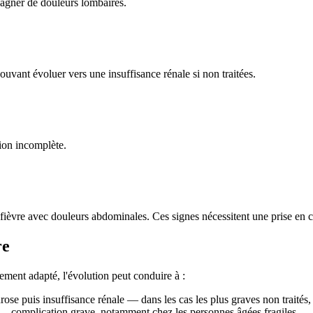
pagner de douleurs lombaires.
pouvant évoluer vers une insuffisance rénale si non traitées.
tion incomplète.
s, fièvre avec douleurs abdominales. Ces signes nécessitent une prise en
re
ement adapté, l'évolution peut conduire à :
e puis insuffisance rénale — dans les cas les plus graves non traités, c
 — complication grave, notamment chez les personnes âgées fragiles.