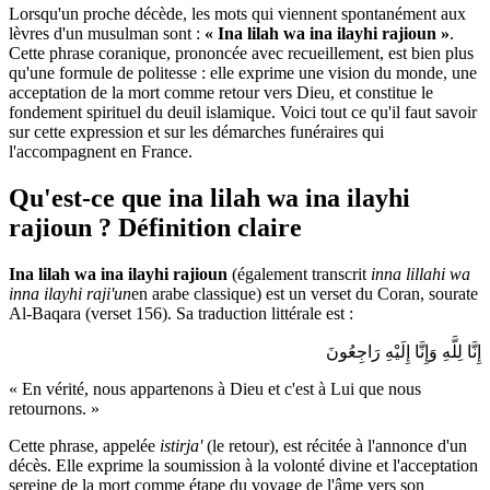
Lorsqu'un proche décède, les mots qui viennent spontanément aux
lèvres d'un musulman sont :
« Ina lilah wa ina ilayhi rajioun »
.
Cette phrase coranique, prononcée avec recueillement, est bien plus
qu'une formule de politesse : elle exprime une vision du monde, une
acceptation de la mort comme retour vers Dieu, et constitue le
fondement spirituel du deuil islamique. Voici tout ce qu'il faut savoir
sur cette expression et sur les démarches funéraires qui
l'accompagnent en France.
Qu'est-ce que ina lilah wa ina ilayhi
rajioun ? Définition claire
Ina lilah wa ina ilayhi rajioun
(également transcrit
inna lillahi wa
inna ilayhi raji'un
en arabe classique) est un verset du Coran, sourate
Al-Baqara (verset 156). Sa traduction littérale est :
إِنَّا لِلَّهِ وَإِنَّا إِلَيْهِ رَاجِعُونَ
« En vérité, nous appartenons à Dieu et c'est à Lui que nous
retournons. »
Cette phrase, appelée
istirja'
(le retour), est récitée à l'annonce d'un
décès. Elle exprime la soumission à la volonté divine et l'acceptation
sereine de la mort comme étape du voyage de l'âme vers son