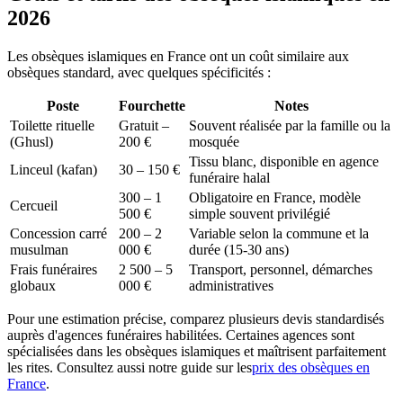
2026
Les obsèques islamiques en France ont un coût similaire aux
obsèques standard, avec quelques spécificités :
Poste
Fourchette
Notes
Toilette rituelle
Gratuit –
Souvent réalisée par la famille ou la
(Ghusl)
200 €
mosquée
Tissu blanc, disponible en agence
Linceul (kafan)
30 – 150 €
funéraire halal
300 – 1
Obligatoire en France, modèle
Cercueil
500 €
simple souvent privilégié
Concession carré
200 – 2
Variable selon la commune et la
musulman
000 €
durée (15-30 ans)
Frais funéraires
2 500 – 5
Transport, personnel, démarches
globaux
000 €
administratives
Pour une estimation précise, comparez plusieurs devis standardisés
auprès d'agences funéraires habilitées. Certaines agences sont
spécialisées dans les obsèques islamiques et maîtrisent parfaitement
les rites. Consultez aussi notre guide sur les
prix des obsèques en
France
.