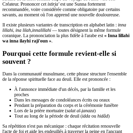
Créateur. Prononcer cet
istirja'
est une Sunna fortement
recommandée, voire considérée comme obligatoire par certains
savants, au moment où l'on apprend une nouvelle douloureuse.
Il existe plusieurs variantes de transcription en alphabet latin :
inna
lillahi
,
ina lilah
,
innalillahi
— toutes désignent la même formule
coranique. La prononciation la plus fidèle à l'arabe est
« Inna lillahi
wa inna ilayhi raji'oun »
.
Pourquoi cette formule revient-elle si
souvent ?
Dans la communauté musulmane, cette phrase structure l'ensemble
de la réponse spirituelle face au deuil. Elle est prononcée :
À l'annonce immédiate d'un décès, par la famille et les
proches
Dans les messages de condoléances écrits ou oraux
Pendant la préparation du corps et la cérémonie funèbre
Lors de la prière mortuaire (
salat al-janaza
)
Tout au long de la période de deuil (
idda
ou
hidâd
)
Sa répétition n'est pas mécanique : chaque récitation renouvelle
l'acte de foi et aide les endeuillés à traverser la peine en l'ancrant