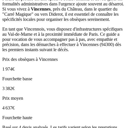
formalités administratives dans l'urgence ajoute souvent au désarroi.
Si vous vivez à
Vincennes
, près du Château, dans le quartier du
"Carré Magique" ou vers Diderot, il est essentiel de connaître les
spécificités locales pour organiser les obsèques sereinement.
En tant que Vincennois, vous disposez d'infrastructures spécifiques
au Val-de-Marne et à la proximité immédiate de Paris. Ce guide a
pour vocation de vous accompagner pas à pas, avec empathie et
précision, dans les démarches à effectuer à Vincennes (94300) dès
les premiers instants suivant le décès.
Prix des obsèques
à Vincennes
1 974
€
Fourchette basse
3 382
€
Prix moyen
4 637
€
Fourchette haute
Basé sur
4
devis analysés. Les tarifs varient selon les prestations.