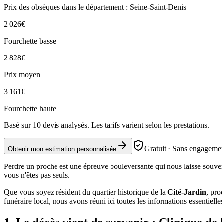
Prix des obsèques
dans le département : Seine-Saint-Denis
2 026
€
Fourchette basse
2 828
€
Prix moyen
3 161
€
Fourchette haute
Basé sur
10
devis analysés. Les tarifs varient selon les prestations.
Gratuit · Sans engagemen
Obtenir mon estimation personnalisée
Perdre un proche est une épreuve bouleversante qui nous laisse souven
vous n'êtes pas seuls.
Que vous soyez résident du quartier historique de la
Cité-Jardin
, pro
funéraire local, nous avons réuni ici toutes les informations essentiell
1. Le décès vient de survenir : Clinique de