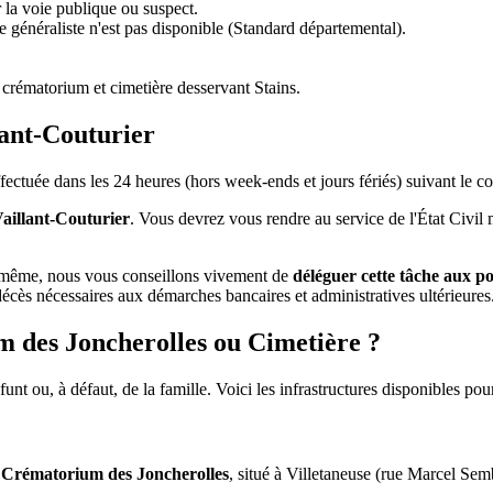
 la voie publique ou suspect.
e généraliste n'est pas disponible (Standard départemental).
crématorium et cimetière desservant Stains.
lant-Couturier
ffectuée dans les 24 heures (hors week-ends et jours fériés) suivant le co
aillant-Couturier
. Vous devrez vous rendre au service de l'État Civil m
-même, nous vous conseillons vivement de
déléguer cette tâche aux 
 décès nécessaires aux démarches bancaires et administratives ultérieures
 des Joncherolles ou Cimetière ?
t ou, à défaut, de la famille. Voici les infrastructures disponibles pour
u
Crématorium des Joncherolles
, situé à Villetaneuse (rue Marcel Semb