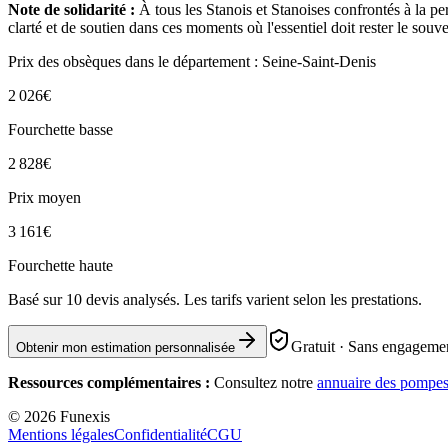
Note de solidarité :
À tous les Stanois et Stanoises confrontés à la p
clarté et de soutien dans ces moments où l'essentiel doit rester le souve
Prix des obsèques
dans le département : Seine-Saint-Denis
2 026
€
Fourchette basse
2 828
€
Prix moyen
3 161
€
Fourchette haute
Basé sur
10
devis analysés. Les tarifs varient selon les prestations.
Gratuit · Sans engagemen
Obtenir mon estimation personnalisée
Ressources complémentaires :
Consultez notre
annuaire des pompes
©
2026
Funexis
Mentions légales
Confidentialité
CGU