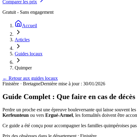
Comparer les prix
Gratuit - Sans engagement
Accueil
Articles
Guides locaux
Quimper
← Retour aux guides locaux
Finistère
·
Bretagne
Dernière mise à jour : 30/01/2026
Guide Complet : Que faire en cas de décè
Perdre un proche est une épreuve bouleversante qui laisse souvent le
Kerfeunteun
ou vers
Ergué-Armel
, les formalités doivent être accom
Ce guide a été conçu pour accompagner les familles quimpéroises pas à 
Prix des obsèques
dans le département : Finistère