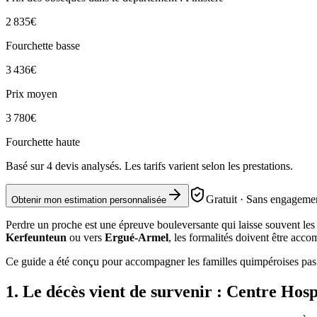
2 835
€
Fourchette basse
3 436
€
Prix moyen
3 780
€
Fourchette haute
Basé sur
4
devis analysés. Les tarifs varient selon les prestations.
Gratuit · Sans engagemen
Obtenir mon estimation personnalisée
Perdre un proche est une épreuve bouleversante qui laisse souvent le
Kerfeunteun
ou vers
Ergué-Armel
, les formalités doivent être accom
Ce guide a été conçu pour accompagner les familles quimpéroises pas à 
1. Le décès vient de survenir : Centre Hos