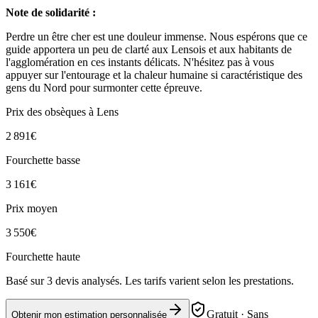
Note de solidarité :
Perdre un être cher est une douleur immense. Nous espérons que ce
guide apportera un peu de clarté aux Lensois et aux habitants de
l'agglomération en ces instants délicats. N'hésitez pas à vous
appuyer sur l'entourage et la chaleur humaine si caractéristique des
gens du Nord pour surmonter cette épreuve.
Prix des obsèques
à Lens
2 891
€
Fourchette basse
3 161
€
Prix moyen
3 550
€
Fourchette haute
Basé sur
3
devis analysés. Les tarifs varient selon les prestations.
Gratuit · Sans
Obtenir mon estimation personnalisée