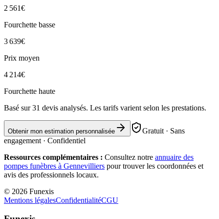
2 561
€
Fourchette basse
3 639
€
Prix moyen
4 214
€
Fourchette haute
Basé sur
31
devis analysés. Les tarifs varient selon les prestations.
Gratuit · Sans
Obtenir mon estimation personnalisée
engagement · Confidentiel
Ressources complémentaires :
Consultez notre
annuaire des
pompes funèbres à
Gennevilliers
pour trouver les coordonnées et
avis des professionnels locaux.
©
2026
Funexis
Mentions légales
Confidentialité
CGU
Funexis