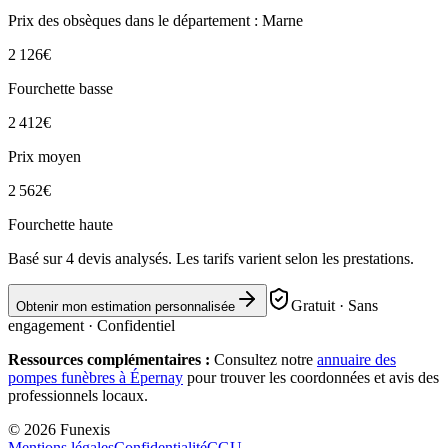
Prix des obsèques
dans le département : Marne
2 126
€
Fourchette basse
2 412
€
Prix moyen
2 562
€
Fourchette haute
Basé sur
4
devis analysés. Les tarifs varient selon les prestations.
Gratuit · Sans
Obtenir mon estimation personnalisée
engagement · Confidentiel
Ressources complémentaires :
Consultez notre
annuaire des
pompes funèbres à
Épernay
pour trouver les coordonnées et avis des
professionnels locaux.
©
2026
Funexis
Mentions légales
Confidentialité
CGU