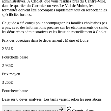
administratives. À
Cholet
, que vous résidiez près du
Centre-Ville
,
dans le quartier du
Cormier
ou vers
Le Val de Moine
, les
formalités doivent être accomplies rapidement tout en respectant les
spécificités locales.
Ce guide a été conçu pour accompagner les familles choletaises pas
à pas, avec des informations précises sur les établissements de santé,
les démarches administratives et les lieux de recueillement à Cholet.
Prix des obsèques
dans le département : Maine-et-Loire
2 831
€
Fourchette basse
2 936
€
Prix moyen
3 266
€
Fourchette haute
Basé sur
6
devis analysés. Les tarifs varient selon les prestations.
Gratuit · Sans