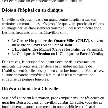
s'est éteint dans un établissement de santé ou chez lui.
Décès à l'hôpital ou en clinique
Chaville ne disposant pas d'un grand centre hospitalier sur son
territoire communal, il est très probable que votre proche ait été pris
en charge par les établissements voisins qui desservent notre zone.
Les plus fréquents pour les Chavillois sont :
Le
Centre Hospitalier des Quatre Villes (CH4V)
, souvent
sur le site de
Sèvres
ou de
Saint-Cloud
.
L'
Hôpital André Mignot
(Centre Hospitalier de Versailles).
La
Clinique de Meudon
ou la
Clinique du Parc
à Viroflay.
Dans ce cas, le personnel soignant s'occupe de la constatation
médicale. Le corps sera transféré à la chambre mortuaire de
l'établissement (si elle existe) ou en chambre funéraire. Vous n'avez
aucune démarche immédiate à faire, si ce n'est contacter une
entreprise de pompes funèbres.
Décès au domicile à Chaville
Si le décès survient à la maison, par exemple dans une résidence du
quartier Doisu
ou dans un pavillon du
Bas Chaville
, vous devez
impérativement appeler un médecin pour établir le certificat de