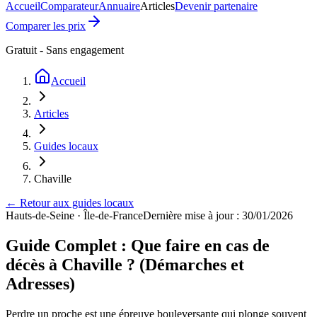
Accueil
Comparateur
Annuaire
Articles
Devenir partenaire
Comparer les prix
Gratuit - Sans engagement
Accueil
Articles
Guides locaux
Chaville
← Retour aux guides locaux
Hauts-de-Seine
·
Île-de-France
Dernière mise à jour : 30/01/2026
Guide Complet : Que faire en cas de
décès à Chaville ? (Démarches et
Adresses)
Perdre un proche est une épreuve bouleversante qui plonge souvent