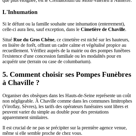
que plus éloignée, est le Crématorium du Mont-Valérien à Nanterre.
L'Inhumation
Si le défunt ou la famille souhaite une inhumation (enterrement),
celle-ci aura lieu, sauf exception, dans le
Cimetière de Chaville
.
Situé
Rue du Gros Chêne
, ce cimetière est niché sur les hauteurs,
en lisière de forêt, offrant un cadre calme et végétalisé propice au
recueillement. Vérifiez auprès de la mairie ou des pompes funèbres
l'existence d'une concession familiale ou les modalités pour en
acquérir une (terrain ou case de columbarium).
5. Comment choisir ses Pompes Funèbres
à Chaville ?
Organiser des obsèques dans les Hauts-de-Seine représente un coût
non négligeable. À Chaville comme dans les communes limitrophes
(Viroflay, Sèvres), les tarifs des opérateurs funéraires sont libres et
peuvent varier du simple au double pour des prestations
apparemment similaires.
Il est crucial de ne pas se précipiter sur la première agence venue,
même si elle semble proche de chez vous.