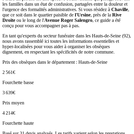
les familles dans un état de confusion, partagées entre la douleur et
l'urgence des formalités administratives. Si vous résidez à
Chaville
,
que ce soit dans le quartier paisible de
l'Ursine
, près de la
Rive
Droite
ou le long de l'
Avenue Roger Salengro
, ce guide a été
conçu pour vous accompagner pas à pas.
En tant qu'experts du secteur funéraire dans les Hauts-de-Seine (92),
nous avons rassemblé ici toutes les informations essentielles et
hyper-localisées pour vous aider à organiser les obsèques
dignement, en respectant les spécificités de notre commune.
Prix des obsèques
dans le département : Hauts-de-Seine
2 561
€
Fourchette basse
3 639
€
Prix moyen
4 214
€
Fourchette haute
Basé sur
31
devis analysés. Les tarifs varient selon les prestations.