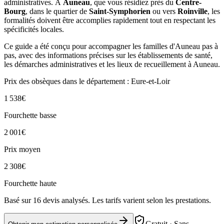
administratives. À
Auneau
, que vous résidiez près du
Centre-
Bourg
, dans le quartier de
Saint-Symphorien
ou vers
Roinville
, les
formalités doivent être accomplies rapidement tout en respectant les
spécificités locales.
Ce guide a été conçu pour accompagner les familles d'Auneau pas à
pas, avec des informations précises sur les établissements de santé,
les démarches administratives et les lieux de recueillement à Auneau.
Prix des obsèques
dans le département : Eure-et-Loir
1 538
€
Fourchette basse
2 001
€
Prix moyen
2 308
€
Fourchette haute
Basé sur
16
devis analysés. Les tarifs varient selon les prestations.
Gratuit · Sans