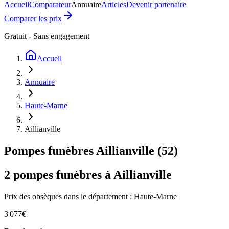
Accueil
Comparateur
Annuaire
Articles
Devenir partenaire
Comparer les prix
Gratuit - Sans engagement
Accueil
Annuaire
Haute-Marne
Aillianville
Pompes funèbres
Aillianville
(
52
)
2
pompes funèbres à
Aillianville
Prix des obsèques
dans le département : Haute-Marne
3 077
€