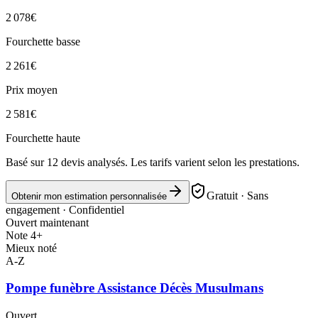
2 078
€
Fourchette basse
2 261
€
Prix moyen
2 581
€
Fourchette haute
Basé sur
12
devis analysés. Les tarifs varient selon les prestations.
Gratuit · Sans
Obtenir mon estimation personnalisée
engagement · Confidentiel
Ouvert maintenant
Note 4+
Mieux noté
A-Z
Pompe funèbre Assistance Décès Musulmans
Ouvert