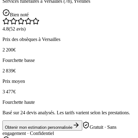
Services funéraires à
Versailles
(
78
),
Yvelines
Bien noté
4.8
(
52
avis)
Prix des obsèques
à Versailles
2 200
€
Fourchette basse
2 839
€
Prix moyen
3 477
€
Fourchette haute
Basé sur
24
devis analysés. Les tarifs varient selon les prestations.
Gratuit · Sans
Obtenir mon estimation personnalisée
engagement · Confidentiel