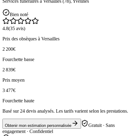
Services funéraires à
Versailles
(
78
),
Yvelines
Bien noté
4.8
(
35
avis)
Prix des obsèques
à Versailles
2 200
€
Fourchette basse
2 839
€
Prix moyen
3 477
€
Fourchette haute
Basé sur
24
devis analysés. Les tarifs varient selon les prestations.
Gratuit · Sans
Obtenir mon estimation personnalisée
engagement · Confidentiel