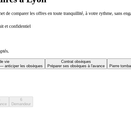
t de comparer les offres en toute tranquillité, à votre rythme, sans en
it et confidentiel
aptés.
de vie
Contrat obsèques
 — anticiper les obsèques
Préparer ses obsèques à l'avance
Pierre tomba
5
6
ance
Demandeur