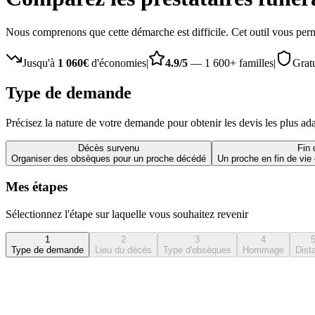
Nous comprenons que cette démarche est difficile. Cet outil vous perme
Jusqu'à
1 060€
d'économies
|
4.9/5
— 1 600+ familles
|
Gratu
Type de demande
Précisez la nature de votre demande pour obtenir les devis les plus ad
Décès survenu
Fin 
Organiser des obsèques pour un proche décédé
Un proche en fin de vie
Mes étapes
Sélectionnez l'étape sur laquelle vous souhaitez revenir
1
2
3
4
Type de demande
Lieu du décès
Type d'obsèques
Hommage
Dist