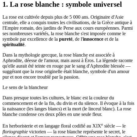
1. La rose blanche : symbole universel
La rose est cultivée depuis plus de 5 000 ans. Originaire d'Asie
centrale, elle a conquis toutes les civilisations, de la Grèce antique à
l'Empire romain, des jardins de Perse aux cours européennes. Parmi
ses nombreuses variétés, la rose blanche s'est imposée comme le
symbole par excellence de la
pureté
, de l'
innocence
et de la
spiritualité
.
Dans la mythologie grecque, la rose blanche est associée à
Aphrodite, déesse de l'amour, mais aussi à Éros. La légende raconte
qu'elle aurait été teinte en rouge par le sang d'Aphrodite blessée —
suggérant que la rose originelle était blanche, symbole d'un amour
pur et non encore troublé par la passion.
Le sens de la blancheur
Dans presque toutes les cultures, le blanc est la couleur du
commencement et de la fin, du divin et du silence. Il évoque à la fois
la naissance (les langes blancs) et la mort (le linceul blanc). La rose
blanche condense ces deux pôles en une seule fleur.
e
En herboristerie et en langage floral codifié au XIX
siècle — le
floriographie
victorien — la rose blanche représente le secret, le