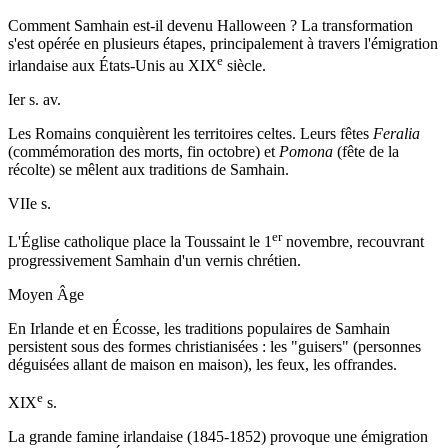
Comment Samhain est-il devenu Halloween ? La transformation
s'est opérée en plusieurs étapes, principalement à travers l'émigration
e
irlandaise aux États-Unis au XIX
siècle.
Ier s. av.
Les Romains conquièrent les territoires celtes. Leurs fêtes
Feralia
(commémoration des morts, fin octobre) et
Pomona
(fête de la
récolte) se mêlent aux traditions de Samhain.
VIIe s.
er
L'Église catholique place la Toussaint le 1
novembre, recouvrant
progressivement Samhain d'un vernis chrétien.
Moyen Âge
En Irlande et en Écosse, les traditions populaires de Samhain
persistent sous des formes christianisées : les "guisers" (personnes
déguisées allant de maison en maison), les feux, les offrandes.
e
XIX
s.
La grande famine irlandaise (1845-1852) provoque une émigration