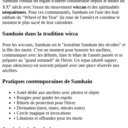
Samhain connaît un regain d'intérêt considérable depuis le milieu du
e
XX
siècle avec l'essor du mouvement
wiccan
et des spiritualités
néopaïennes
. Pour ces communautés, Samhain est l'une des huit
sabbats du "Wheel of the Year" (la roue de l'année) et constitue le
moment le plus sacré de leur calendrier.
Samhain dans la tradition wicca
Pour les wiccans, Samhain est le "troisième Samhain des récoltes" et
la fête des morts. C'est un moment pour honorer les ancêtres,
communiquer avec les défunts, faire le bilan de l'année passée et se
préparer au "grand sommeil" de l'hiver. Un repas (
dumb supper
,
repas silencieux) est souvent préparé avec une place réservée aux
ancêtres.
Pratiques contemporaines de Samhain
• Autel dédié aux ancêtres avec photos et objets
• Bougies pour guider les esprits
• Rituels de protection pour l'hiver
• Divination (tarot, runes, miroirs noirs)
• Cercle magique et invocations
• Libations et offrandes pour les morts