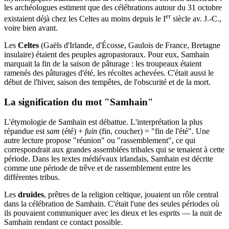
les archéologues estiment que des célébrations autour du 31 octobre
er
existaient déjà chez les Celtes au moins depuis le I
siècle av. J.-C.,
voire bien avant.
Les
Celtes
(Gaëls d'Irlande, d'Écosse, Gaulois de France, Bretagne
insulaire) étaient des peuples agropastoraux. Pour eux, Samhain
marquait la fin de la saison de pâturage : les troupeaux étaient
ramenés des pâturages d'été, les récoltes achevées. C'était aussi le
début de l'hiver, saison des tempêtes, de l'obscurité et de la mort.
La signification du mot "Samhain"
L'étymologie de Samhain est débattue. L'interprétation la plus
répandue est
sam
(été) +
fuin
(fin, coucher) = "fin de l'été". Une
autre lecture propose "réunion" ou "rassemblement", ce qui
correspondrait aux grandes assemblées tribales qui se tenaient à cette
période. Dans les textes médiévaux irlandais, Samhain est décrite
comme une période de trêve et de rassemblement entre les
différentes tribus.
Les
druides
, prêtres de la religion celtique, jouaient un rôle central
dans la célébration de Samhain. C'était l'une des seules périodes où
ils pouvaient communiquer avec les dieux et les esprits — la nuit de
Samhain rendant ce contact possible.