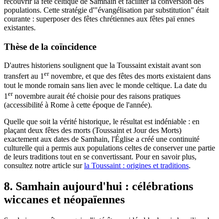
recouvrir la fête celtique de Samhain et faciliter la conversion des
populations. Cette stratégie d'"évangélisation par substitution" était
courante : superposer des fêtes chrétiennes aux fêtes paï ennes
existantes.
Thèse de la coïncidence
D'autres historiens soulignent que la Toussaint existait avant son
er
transfert au 1
novembre, et que des fêtes des morts existaient dans
tout le monde romain sans lien avec le monde celtique. La date du
er
1
novembre aurait été choisie pour des raisons pratiques
(accessibilité à Rome à cette époque de l'année).
Quelle que soit la vérité historique, le résultat est indéniable : en
plaçant deux fêtes des morts (Toussaint et Jour des Morts)
exactement aux dates de Samhain, l'Église a créé une continuité
culturelle qui a permis aux populations celtes de conserver une partie
de leurs traditions tout en se convertissant. Pour en savoir plus,
consultez notre article sur
la Toussaint : origines et traditions
.
8. Samhain aujourd'hui : célébrations
wiccanes et néopaïennes