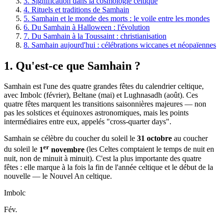
3. Signification dans la cosmologie celtique
4. Rituels et traditions de Samhain
5. Samhain et le monde des morts : le voile entre les mondes
6. Du Samhain à Halloween : l'évolution
7. Du Samhain à la Toussaint : christianisation
8. Samhain aujourd'hui : célébrations wiccanes et néopaïennes
1. Qu'est-ce que Samhain ?
Samhain est l'une des quatre grandes fêtes du calendrier celtique,
avec Imbolc (février), Beltane (mai) et Lughnasadh (août). Ces
quatre fêtes marquent les transitions saisonnières majeures — non
pas les solstices et équinoxes astronomiques, mais les points
intermédiaires entre eux, appelés "cross-quarter days".
Samhain se célèbre du coucher du soleil le
31 octobre
au coucher
er
du soleil le
1
novembre
(les Celtes comptaient le temps de nuit en
nuit, non de minuit à minuit). C'est la plus importante des quatre
fêtes : elle marque à la fois la fin de l'année celtique et le début de la
nouvelle — le Nouvel An celtique.
Imbolc
Fév.