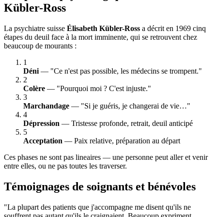
Kübler-Ross
La psychiatre suisse
Élisabeth Kübler-Ross
a décrit en 1969 cinq
étapes du deuil face à la mort imminente, qui se retrouvent chez
beaucoup de mourants :
1
Déni
— "Ce n'est pas possible, les médecins se trompent."
2
Colère
— "Pourquoi moi ? C'est injuste."
3
Marchandage
— "Si je guéris, je changerai de vie…"
4
Dépression
— Tristesse profonde, retrait, deuil anticipé
5
Acceptation
— Paix relative, préparation au départ
Ces phases ne sont pas lineaires — une personne peut aller et venir
entre elles, ou ne pas toutes les traverser.
Témoignages de soignants et bénévoles
"La plupart des patients que j'accompagne me disent qu'ils ne
souffrent pas autant qu'ils le craignaient. Beaucoup expriment