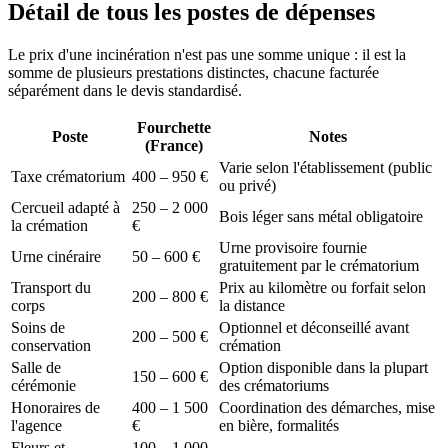
Détail de tous les postes de dépenses
Le prix d'une incinération n'est pas une somme unique : il est la
somme de plusieurs prestations distinctes, chacune facturée
séparément dans le devis standardisé.
Fourchette
Poste
Notes
(France)
Varie selon l'établissement (public
Taxe crématorium
400 – 950 €
ou privé)
Cercueil adapté à
250 – 2 000
Bois léger sans métal obligatoire
la crémation
€
Urne provisoire fournie
Urne cinéraire
50 – 600 €
gratuitement par le crématorium
Transport du
Prix au kilomètre ou forfait selon
200 – 800 €
corps
la distance
Soins de
Optionnel et déconseillé avant
200 – 500 €
conservation
crémation
Salle de
Option disponible dans la plupart
150 – 600 €
cérémonie
des crématoriums
Honoraires de
400 – 1 500
Coordination des démarches, mise
l'agence
€
en bière, formalités
Fleurs et
100 – 1 000