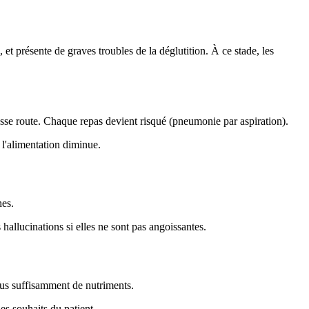
l, et présente de graves troubles de la déglutition. À ce stade, les
ausse route. Chaque repas devient risqué (pneumonie par aspiration).
 l'alimentation diminue.
hes.
hallucinations si elles ne sont pas angoissantes.
lus suffisamment de nutriments.
les souhaits du patient.