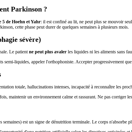
ient Parkinson ?
e 5 de Hoehn et Yahr
: il est confiné au lit, ne peut plus se mouvoir seu
arkinson, cette phase peut durer de quelques semaines à plusieurs mois.
phagie sévère)
nale. Le patient
ne peut plus avaler
les liquides ni les aliments sans f
nts semi-liquides, appeler l'orthophoniste. Accepter progressivement que
s
tion totale, hallucinations intenses, incapacité à reconnaître les proc
ois, maintenir un environnement calme et rassurant. Ne pas corriger les 
s semaines) est un signe de dénutrition terminale. Le corps n'absorbe p
pportunité d'une nutrition artificielle selon les directives anticipées et 