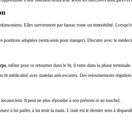
on
kinsoniens. Elles surviennent par fausse route ou immobilité. Lorsqu'ell
positions adaptées (semi-assis pour manger). Discuter avec le médecin d
rps
, même pour se retourner dans le lit, il entre dans la phase terminale
lit médicalisé avec matelas anti-escarres. Des retournements réguliers t
uis inconscient. Il peut ne plus répondre à son prénom ni au toucher.
z à lui parler, à lui tenir la main. L'ouïe est le dernier sens à disparaît