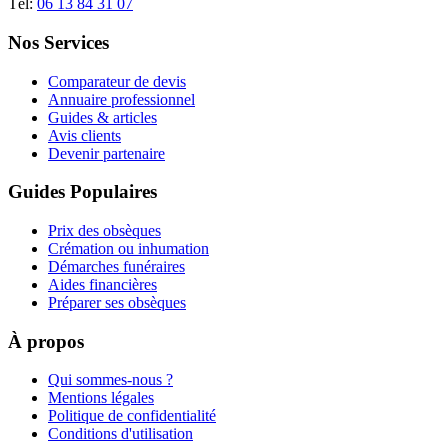
Tél:
06 13 84 31 07
Nos Services
Comparateur de devis
Annuaire professionnel
Guides & articles
Avis clients
Devenir partenaire
Guides Populaires
Prix des obsèques
Crémation ou inhumation
Démarches funéraires
Aides financières
Préparer ses obsèques
À propos
Qui sommes-nous ?
Mentions légales
Politique de confidentialité
Conditions d'utilisation