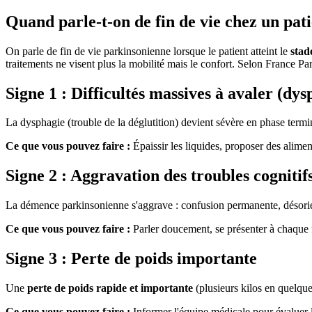
Quand parle-t-on de fin de vie chez un pat
On parle de fin de vie parkinsonienne lorsque le patient atteint le
stad
traitements ne visent plus la mobilité mais le confort. Selon France P
Signe 1 : Difficultés massives à avaler (dys
La dysphagie (trouble de la déglutition) devient sévère en phase termi
Ce que vous pouvez faire :
Épaissir les liquides, proposer des alime
Signe 2 : Aggravation des troubles cognitif
La démence parkinsonienne s'aggrave : confusion permanente, désorienta
Ce que vous pouvez faire :
Parler doucement, se présenter à chaque f
Signe 3 : Perte de poids importante
Une
perte de poids rapide et importante
(plusieurs kilos en quelque
Ce que vous pouvez faire :
Informer l'équipe médicale pour évaluer l'o