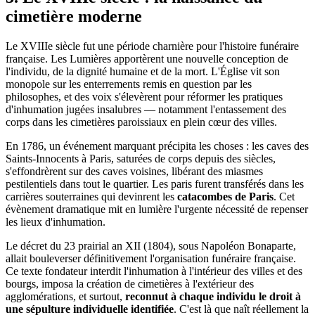
cimetière moderne
Le XVIIIe siècle fut une période charnière pour l'histoire funéraire
française. Les Lumières apportèrent une nouvelle conception de
l'individu, de la dignité humaine et de la mort. L'Église vit son
monopole sur les enterrements remis en question par les
philosophes, et des voix s'élevèrent pour réformer les pratiques
d'inhumation jugées insalubres — notamment l'entassement des
corps dans les cimetières paroissiaux en plein cœur des villes.
En 1786, un événement marquant précipita les choses : les caves des
Saints-Innocents à Paris, saturées de corps depuis des siècles,
s'effondrèrent sur des caves voisines, libérant des miasmes
pestilentiels dans tout le quartier. Les paris furent transférés dans les
carrières souterraines qui devinrent les
catacombes de Paris
. Cet
évènement dramatique mit en lumière l'urgente nécessité de repenser
les lieux d'inhumation.
Le décret du 23 prairial an XII (1804), sous Napoléon Bonaparte,
allait bouleverser définitivement l'organisation funéraire française.
Ce texte fondateur interdit l'inhumation à l'intérieur des villes et des
bourgs, imposa la création de cimetières à l'extérieur des
agglomérations, et surtout,
reconnut à chaque individu le droit à
une sépulture individuelle identifiée
. C'est là que naît réellement la