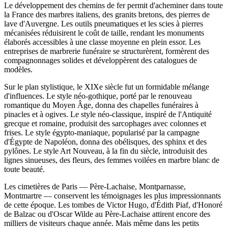
Le développement des chemins de fer permit d'acheminer dans toute
la France des marbres italiens, des granits bretons, des pierres de
lave d'Auvergne. Les outils pneumatiques et les scies à pierres
mécanisées réduisirent le coût de taille, rendant les monuments
élaborés accessibles à une classe moyenne en plein essor. Les
entreprises de marbrerie funéraire se structurèrent, formèrent des
compagnonnages solides et développèrent des catalogues de
modèles.
Sur le plan stylistique, le XIXe siècle fut un formidable mélange
d'influences. Le style néo-gothique, porté par le renouveau
romantique du Moyen Âge, donna des chapelles funéraires à
pinacles et à ogives. Le style néo-classique, inspiré de l'Antiquité
grecque et romaine, produisit des sarcophages avec colonnes et
frises. Le style égypto-maniaque, popularisé par la campagne
d'Égypte de Napoléon, donna des obélisques, des sphinx et des
pylônes. Le style Art Nouveau, à la fin du siècle, introduisit des
lignes sinueuses, des fleurs, des femmes voilées en marbre blanc de
toute beauté.
Les cimetières de Paris — Père-Lachaise, Montparnasse,
Montmartre — conservent les témoignages les plus impressionnants
de cette époque. Les tombes de Victor Hugo, d'Édith Piaf, d'Honoré
de Balzac ou d'Oscar Wilde au Père-Lachaise attirent encore des
milliers de visiteurs chaque année. Mais même dans les petits