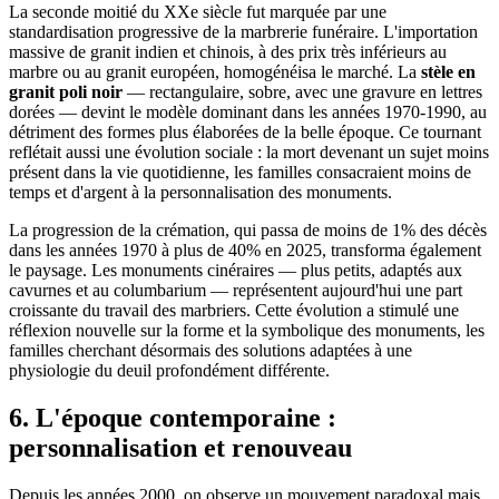
La seconde moitié du XXe siècle fut marquée par une
standardisation progressive de la marbrerie funéraire. L'importation
massive de granit indien et chinois, à des prix très inférieurs au
marbre ou au granit européen, homogénéisa le marché. La
stèle en
granit poli noir
— rectangulaire, sobre, avec une gravure en lettres
dorées — devint le modèle dominant dans les années 1970-1990, au
détriment des formes plus élaborées de la belle époque. Ce tournant
reflétait aussi une évolution sociale : la mort devenant un sujet moins
présent dans la vie quotidienne, les familles consacraient moins de
temps et d'argent à la personnalisation des monuments.
La progression de la crémation, qui passa de moins de 1% des décès
dans les années 1970 à plus de 40% en 2025, transforma également
le paysage. Les monuments cinéraires — plus petits, adaptés aux
cavurnes et au columbarium — représentent aujourd'hui une part
croissante du travail des marbriers. Cette évolution a stimulé une
réflexion nouvelle sur la forme et la symbolique des monuments, les
familles cherchant désormais des solutions adaptées à une
physiologie du deuil profondément différente.
6. L'époque contemporaine :
personnalisation et renouveau
Depuis les années 2000, on observe un mouvement paradoxal mais