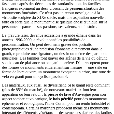
fascinant : après des décennies de standardisation, les familles
françaises expriment un désir croissant de
personnalisation
des
monuments funéraires. Ce n'est pas un retour nostalgique à la
virtuosité sculptée du XIXe siècle, mais une aspiration nouvelle :
faire en sorte que le monument dise quelque chose d'unique sur la
personne disparue — ses passions, ses valeurs, son histoire.
La gravure laser, devenue accessible à grande échelle dans les
années 1990-2000, a révolutionné les possibilités de
personnalisation. On peut désormais graver des portraits
photographiques d'une précision étonnante directement dans le
granit, reproduire une signature, un dessin ou même des partitions
musicales. Des familles font graver des scènes de la vie du défunt,
son bateau de plaisance ou son jardin préféré. D'autres optent pour
des formes de monuments entièrement sur-mesure — une stèle en
forme de livre ouvert, un monument évoquant un arbre, une roue de
vélo en granit pour un cycliste passionné.
Les matériaux, eux aussi, se diversifient. Si le granit reste dominant
(plus de 85% du marché), de nouveaux matériaux font leur
apparition ou leur retour : la
pierre de lave
d'Auvergne pour son
aspect sombre et volcanique, le
bois pétrifié
pour des monuments
éphémères et écologiques, l'acier Corten pour un rendu industriel et
contemporain. Certains marbriers proposent même des monuments
intégrant des éléments végétaux — des semences d'arbre, des jardins