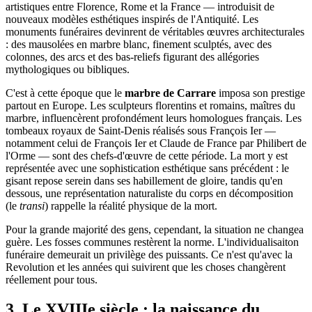
artistiques entre Florence, Rome et la France — introduisit de
nouveaux modèles esthétiques inspirés de l'Antiquité. Les
monuments funéraires devinrent de véritables œuvres architecturales
: des mausolées en marbre blanc, finement sculptés, avec des
colonnes, des arcs et des bas-reliefs figurant des allégories
mythologiques ou bibliques.
C'est à cette époque que le
marbre de Carrare
imposa son prestige
partout en Europe. Les sculpteurs florentins et romains, maîtres du
marbre, influencèrent profondément leurs homologues français. Les
tombeaux royaux de Saint-Denis réalisés sous François Ier —
notamment celui de François Ier et Claude de France par Philibert de
l'Orme — sont des chefs-d'œuvre de cette période. La mort y est
représentée avec une sophistication esthétique sans précédent : le
gisant repose serein dans ses habillement de gloire, tandis qu'en
dessous, une représentation naturaliste du corps en décomposition
(le
transi
) rappelle la réalité physique de la mort.
Pour la grande majorité des gens, cependant, la situation ne changea
guère. Les fosses communes restèrent la norme. L'individualisaiton
funéraire demeurait un privilège des puissants. Ce n'est qu'avec la
Revolution et les années qui suivirent que les choses changèrent
réellement pour tous.
3. Le XVIIIe siècle : la naissance du