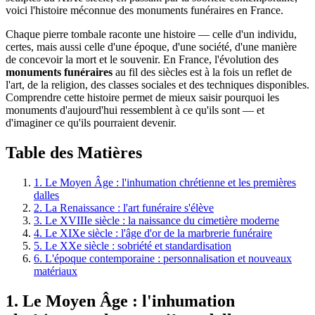
voici l'histoire méconnue des monuments funéraires en France.
Chaque pierre tombale raconte une histoire — celle d'un individu,
certes, mais aussi celle d'une époque, d'une société, d'une manière
de concevoir la mort et le souvenir. En France, l'évolution des
monuments funéraires
au fil des siècles est à la fois un reflet de
l'art, de la religion, des classes sociales et des techniques disponibles.
Comprendre cette histoire permet de mieux saisir pourquoi les
monuments d'aujourd'hui ressemblent à ce qu'ils sont — et
d'imaginer ce qu'ils pourraient devenir.
Table des Matières
1. Le Moyen Âge : l'inhumation chrétienne et les premières
dalles
2. La Renaissance : l'art funéraire s'élève
3. Le XVIIIe siècle : la naissance du cimetière moderne
4. Le XIXe siècle : l'âge d'or de la marbrerie funéraire
5. Le XXe siècle : sobriété et standardisation
6. L'époque contemporaine : personnalisation et nouveaux
matériaux
1. Le Moyen Âge : l'inhumation