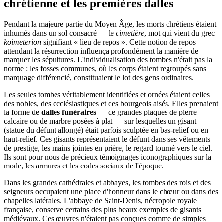
chrétienne et les premières dalles
Pendant la majeure partie du Moyen Âge, les morts chrétiens étaient
inhumés dans un sol consacré — le
cimetière
, mot qui vient du grec
koimeterion
signifiant « lieu de repos ». Cette notion de repos
attendant la résurrection influença profondément la manière de
marquer les sépultures. L'individualisation des tombes n'était pas la
norme : les fosses communes, où les corps étaient regroupés sans
marquage différencié, constituaient le lot des gens ordinaires.
Les seules tombes véritablement identifiées et ornées étaient celles
des nobles, des ecclésiastiques et des bourgeois aisés. Elles prenaient
la forme de
dalles funéraires
— de grandes plaques de pierre
calcaire ou de marbre posées à plat — sur lesquelles un gisant
(statue du défunt allongé) était parfois sculptée en bas-relief ou en
haut-relief. Ces gisants représentaient le défunt dans ses vêtements
de prestige, les mains jointes en prière, le regard tourné vers le ciel.
Ils sont pour nous de précieux témoignages iconographiques sur la
mode, les armures et les codes sociaux de l'époque.
Dans les grandes cathédrales et abbayes, les tombes des rois et des
seigneurs occupaient une place d'honneur dans le chœur ou dans des
chapelles latérales. L'abbaye de Saint-Denis, nécropole royale
française, conserve certains des plus beaux exemples de gisants
médiévaux. Ces œuvres n'étaient pas conçues comme de simples