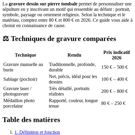
La
gravure dessin sur pierre tombale
permet de personnaliser une
sépulture en y inscrivant un motif qui ressemble au défunt : portrait,
symbole, paysage ou ornement religieux. Selon la technique et le
matériau, comptez entre 80 € et 800 € en 2026. Ce guide vous aide à
choisir en connaissance de cause.
⚖️ Techniques de gravure comparées
Prix indicatif
Technique
Rendu
2026
Gravure manuelle au
Traditionnelle, profonde,
150 € – 500 €
burin
durable
Net, précis, idéal pour les
Sablage (pochoir)
100 € – 400 €
dessins
Gravure laser /
Très détaillé, portraits
200 € – 800 €
photogravure
réalistes
Médaillon photo
Rapporté, couleur, longue
80 € – 250 €
porcelaine
tenue
Table des matières
1. Définition et fonction