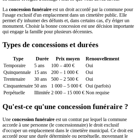
La
concession funéraire
est un droit accordé par la commune pour
l'usage exclusif d'un emplacement dans un cimetière public. Elle
permet d'y inhumer des défunts et, dans certains cas, d'y ériger un
monument. Choisir la bonne concession est une décision importante
qui engage la famille pour plusieurs décennies.
Types de concessions et durées
Type
Durée
Prix moyen
Renouvellement
Temporaire
5 ans
100 – 400 €
Oui
Quinquennale
15 ans
200 – 1 000 €
Oui
Trentenaire
30 ans
500 – 2 500 €
Oui
Cinquantenaire
50 ans
1 000 – 5 000 €
Oui (parfois)
Perpétuelle
Illimitée
2 000 – 15 000 €
Non requise
Qu'est-ce qu'une concession funéraire ?
Une
concession funéraire
est un contrat par lequel la commune
accorde à une personne (le concessionnaire) le droit exclusif
d'occuper un emplacement dans le cimetière municipal. Ce droit est
accordé pour une durée déterminée ou perpétuelle, moyennant le