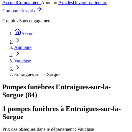
Accueil
Comparateur
Annuaire
Articles
Devenir partenaire
Comparer les prix
Gratuit - Sans engagement
Accueil
Annuaire
Vaucluse
Entraigues-sur-la-Sorgue
Pompes funèbres
Entraigues-sur-la-
Sorgue
(
84
)
1
pompes funèbres à
Entraigues-sur-la-
Sorgue
Prix des obsèques
dans le département : Vaucluse