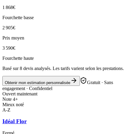
1 868
€
Fourchette basse
2 905
€
Prix moyen
3 590
€
Fourchette haute
Basé sur
8
devis analysés. Les tarifs varient selon les prestations.
Gratuit · Sans
Obtenir mon estimation personnalisée
engagement · Confidentiel
Ouvert maintenant
Note 4+
Mieux noté
A-Z
Idéal Flor
Fermé