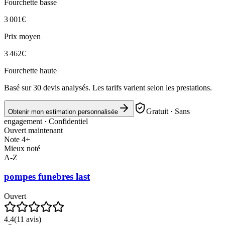
Fourchette basse
3 001
€
Prix moyen
3 462
€
Fourchette haute
Basé sur
30
devis analysés. Les tarifs varient selon les prestations.
Gratuit · Sans
Obtenir mon estimation personnalisée
engagement · Confidentiel
Ouvert maintenant
Note 4+
Mieux noté
A-Z
pompes funebres last
Ouvert
4.4
(
11
avis)