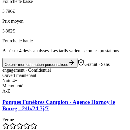
Fourchette basse
3 796
€
Prix moyen
3 862
€
Fourchette haute
Basé sur
4
devis analysés. Les tarifs varient selon les prestations.
Gratuit · Sans
Obtenir mon estimation personnalisée
engagement · Confidentiel
Ouvert maintenant
Note 4+
Mieux noté
A-Z
Pompes Funèbres Campion - Agence Hornoy le
Bourg - 24h/24 7j/7
Fermé