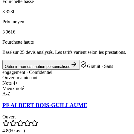
Fourchette basse
3 353
€
Prix moyen
3 961
€
Fourchette haute
Basé sur
25
devis analysés. Les tarifs varient selon les prestations.
Gratuit · Sans
Obtenir mon estimation personnalisée
engagement · Confidentiel
Ouvert maintenant
Note 4+
Mieux noté
A-Z
PF ALBERT BOIS-GUILLAUME
Ouvert
4.8
(
60
avis)