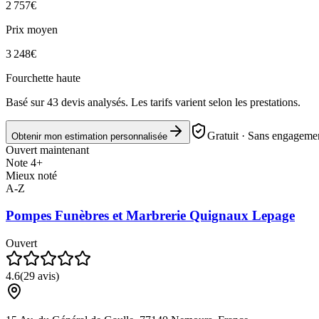
2 757
€
Prix moyen
3 248
€
Fourchette haute
Basé sur
43
devis analysés. Les tarifs varient selon les prestations.
Gratuit · Sans engagemen
Obtenir mon estimation personnalisée
Ouvert maintenant
Note 4+
Mieux noté
A-Z
Pompes Funèbres et Marbrerie Quignaux Lepage
Ouvert
4.6
(
29
avis)