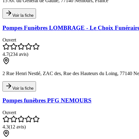
15 Av. du Général de Gaulle, 77140 Nemours, France
Voir la fiche
Pompes Funèbres LOMBRAGE - Le Choix Funérair
Ouvert
4.7
(
234
avis)
2 Rue Henri Nestlé, ZAC des, Rue des Hauteurs du Loing, 77140 N
Voir la fiche
Pompes funèbres PFG NEMOURS
Ouvert
4.3
(
12
avis)