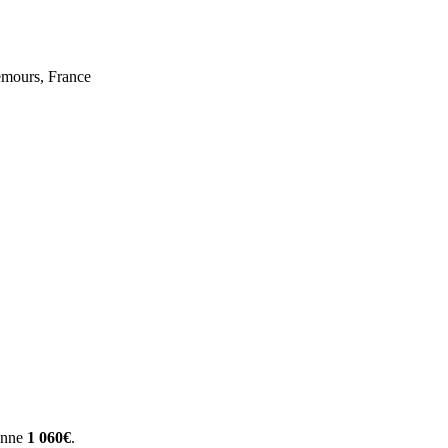
emours, France
yenne
1 060€
.