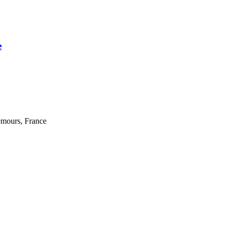
e
emours, France