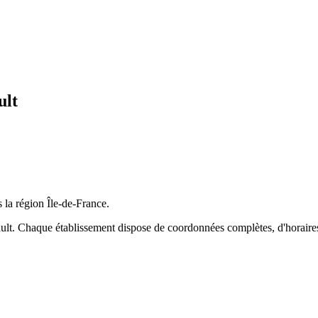
ult
s la région
Île-de-France
.
ult
. Chaque établissement dispose de coordonnées complètes, d'horaires d