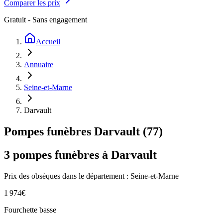
Comparer les prix
Gratuit - Sans engagement
Accueil
Annuaire
Seine-et-Marne
Darvault
Pompes funèbres
Darvault
(
77
)
3
pompes funèbres à
Darvault
Prix des obsèques
dans le département : Seine-et-Marne
1 974
€
Fourchette basse