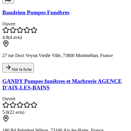
Baudrion Pompes Funèbres
Ouvert
4.8
(
4
avis)
27 rue Doct Veyrat Vieille Ville, 73800 Montmélian, France
Voir la fiche
GANDY Pompes funèbres et Marbrerie AGENCE
D'AIX-LES-BAINS
Ouvert
5.0
(
22
avis)
180 Bd Président Wilson, 73100 Aix-les-Bains, France