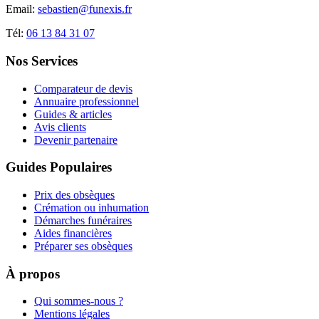
Email:
sebastien@funexis.fr
Tél:
06 13 84 31 07
Nos Services
Comparateur de devis
Annuaire professionnel
Guides & articles
Avis clients
Devenir partenaire
Guides Populaires
Prix des obsèques
Crémation ou inhumation
Démarches funéraires
Aides financières
Préparer ses obsèques
À propos
Qui sommes-nous ?
Mentions légales