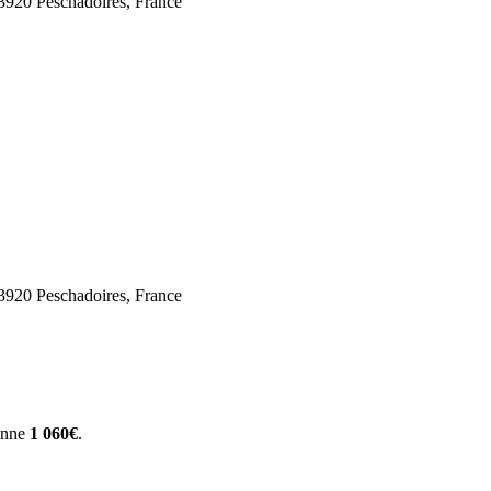
3920 Peschadoires, France
3920 Peschadoires, France
yenne
1 060€
.