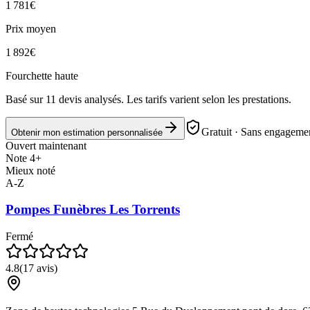
1 781
€
Prix moyen
1 892
€
Fourchette haute
Basé sur
11
devis analysés. Les tarifs varient selon les prestations.
Gratuit · Sans engagemen
Obtenir mon estimation personnalisée
Ouvert maintenant
Note 4+
Mieux noté
A-Z
Pompes Funèbres Les Torrents
Fermé
4.8
(
17
avis)