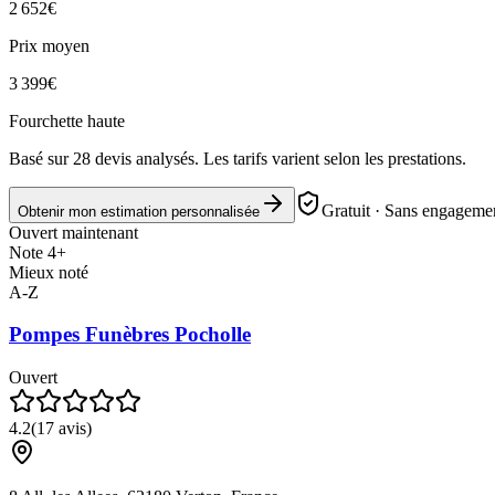
2 652
€
Prix moyen
3 399
€
Fourchette haute
Basé sur
28
devis analysés. Les tarifs varient selon les prestations.
Gratuit · Sans engagemen
Obtenir mon estimation personnalisée
Ouvert maintenant
Note 4+
Mieux noté
A-Z
Pompes Funèbres Pocholle
Ouvert
4.2
(
17
avis)