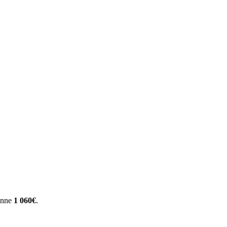
yenne
1 060€
.