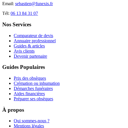
Email:
sebastien@funexis.fr
Tél:
06 13 84 31 07
Nos Services
Comparateur de devis
Annuaire professionnel
Guides & articles
Avis clients
Devenir partenaire
Guides Populaires
Prix des obsèques
Crémation ou inhumation
Démarches funéraires
Aides financières
Préparer ses obsèques
À propos
Qui sommes-nous ?
Mentions légales