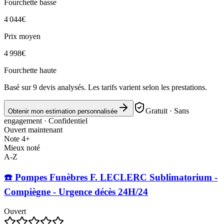
Fourchette basse
4 044
€
Prix moyen
4 998
€
Fourchette haute
Basé sur
9
devis analysés. Les tarifs varient selon les prestations.
Gratuit · Sans
Obtenir mon estimation personnalisée
engagement · Confidentiel
Ouvert maintenant
Note 4+
Mieux noté
A-Z
☎️ Pompes Funèbres F. LECLERC Sublimatorium -
Compiègne - Urgence décès 24H/24
Ouvert