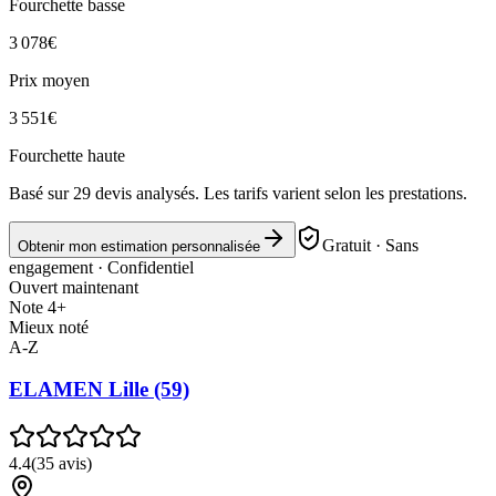
Fourchette basse
3 078
€
Prix moyen
3 551
€
Fourchette haute
Basé sur
29
devis analysés. Les tarifs varient selon les prestations.
Gratuit · Sans
Obtenir mon estimation personnalisée
engagement · Confidentiel
Ouvert maintenant
Note 4+
Mieux noté
A-Z
ELAMEN Lille (59)
4.4
(
35
avis)