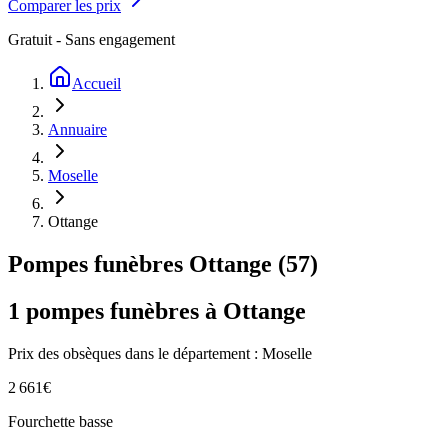
Comparer les prix
Gratuit - Sans engagement
Accueil
Annuaire
Moselle
Ottange
Pompes funèbres
Ottange
(
57
)
1
pompes funèbres à
Ottange
Prix des obsèques
dans le département : Moselle
2 661
€
Fourchette basse