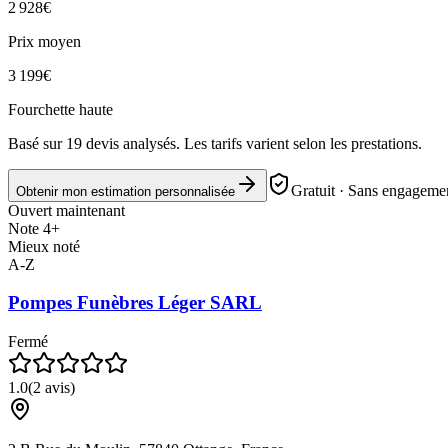
2 928
€
Prix moyen
3 199
€
Fourchette haute
Basé sur
19
devis analysés. Les tarifs varient selon les prestations.
Gratuit · Sans engagemen
Obtenir mon estimation personnalisée
Ouvert maintenant
Note 4+
Mieux noté
A-Z
Pompes Funèbres Léger SARL
Fermé
1.0
(
2
avis)