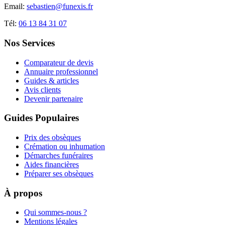
Email:
sebastien@funexis.fr
Tél:
06 13 84 31 07
Nos Services
Comparateur de devis
Annuaire professionnel
Guides & articles
Avis clients
Devenir partenaire
Guides Populaires
Prix des obsèques
Crémation ou inhumation
Démarches funéraires
Aides financières
Préparer ses obsèques
À propos
Qui sommes-nous ?
Mentions légales