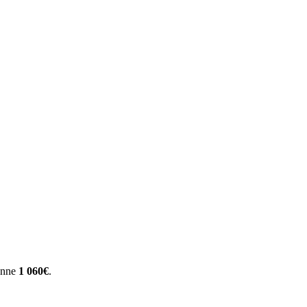
yenne
1 060€
.