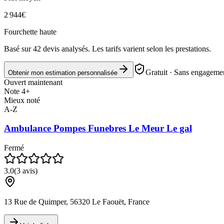
2 944
€
Fourchette haute
Basé sur
42
devis analysés. Les tarifs varient selon les prestations.
Gratuit · Sans engagemen
Obtenir mon estimation personnalisée
Ouvert maintenant
Note 4+
Mieux noté
A-Z
Ambulance Pompes Funebres Le Meur Le gal
Fermé
3.0
(
3
avis)
13 Rue de Quimper, 56320 Le Faouët, France