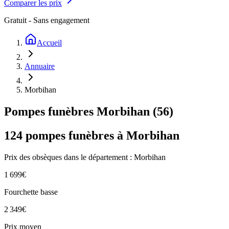
Comparer les prix
Gratuit - Sans engagement
Accueil
Annuaire
Morbihan
Pompes funèbres
Morbihan
(
56
)
124
pompes funèbres à
Morbihan
Prix des obsèques
dans le département : Morbihan
1 699
€
Fourchette basse
2 349
€
Prix moyen