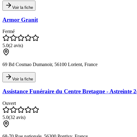
Voir la fiche
Armor Granit
Fermé
5.0
(
2
avis)
69 Bd Cosmao Dumanoir, 56100 Lorient, France
Voir la fiche
Assistance Funéraire du Centre Bretagne - Astreinte 
Ouvert
5.0
(
32
avis)
68-70 Rue nationale, 56300 Pontivy, France