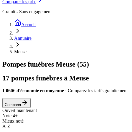
Comparer les prix
Gratuit - Sans engagement
Accueil
Annuaire
Meuse
Pompes funèbres
Meuse
(
55
)
17
pompes funèbres à
Meuse
1 060€ d'économie en moyenne
· Comparez les tarifs gratuitement
Comparer
Ouvert maintenant
Note 4+
Mieux noté
A-Z