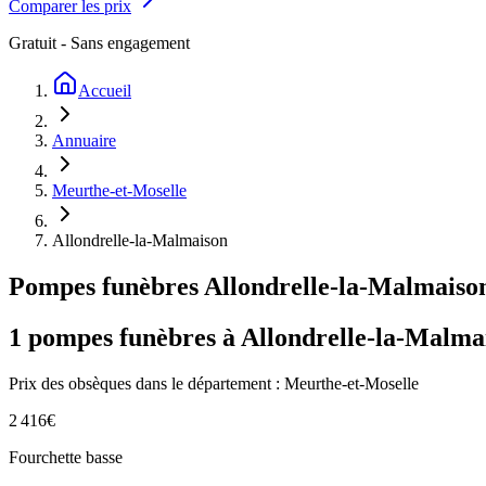
Comparer les prix
Gratuit - Sans engagement
Accueil
Annuaire
Meurthe-et-Moselle
Allondrelle-la-Malmaison
Pompes funèbres
Allondrelle-la-Malmaiso
1
pompes funèbres à
Allondrelle-la-Malma
Prix des obsèques
dans le département : Meurthe-et-Moselle
2 416
€
Fourchette basse