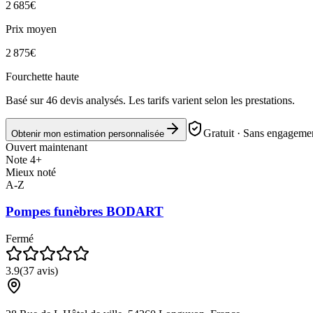
2 685
€
Prix moyen
2 875
€
Fourchette haute
Basé sur
46
devis analysés. Les tarifs varient selon les prestations.
Gratuit · Sans engagemen
Obtenir mon estimation personnalisée
Ouvert maintenant
Note 4+
Mieux noté
A-Z
Pompes funèbres BODART
Fermé
3.9
(
37
avis)