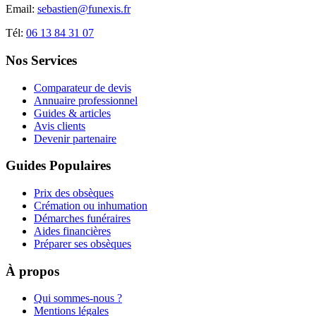
Email:
sebastien@funexis.fr
Tél:
06 13 84 31 07
Nos Services
Comparateur de devis
Annuaire professionnel
Guides & articles
Avis clients
Devenir partenaire
Guides Populaires
Prix des obsèques
Crémation ou inhumation
Démarches funéraires
Aides financières
Préparer ses obsèques
À propos
Qui sommes-nous ?
Mentions légales