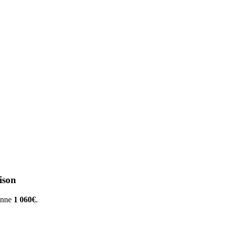
ison
yenne
1 060€
.