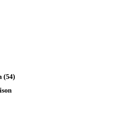
n
(
54
)
ison