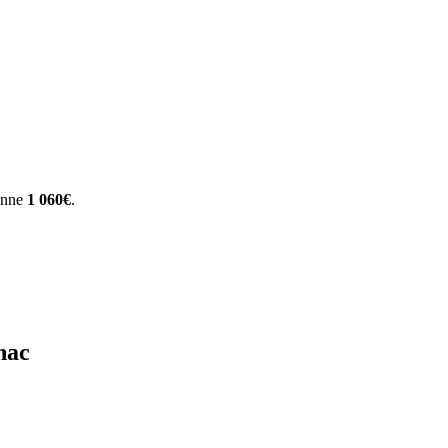
yenne
1 060€
.
nac