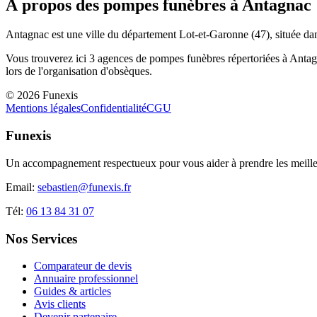
À propos des pompes funèbres à
Antagnac
Antagnac
est une ville du département
Lot-et-Garonne
(
47
), située d
Vous trouverez ici
3
agences de pompes funèbres répertoriées à
Antag
lors de l'organisation d'obsèques.
©
2026
Funexis
Mentions légales
Confidentialité
CGU
Funexis
Un accompagnement respectueux pour vous aider à prendre les meilleu
Email:
sebastien@funexis.fr
Tél:
06 13 84 31 07
Nos Services
Comparateur de devis
Annuaire professionnel
Guides & articles
Avis clients
Devenir partenaire