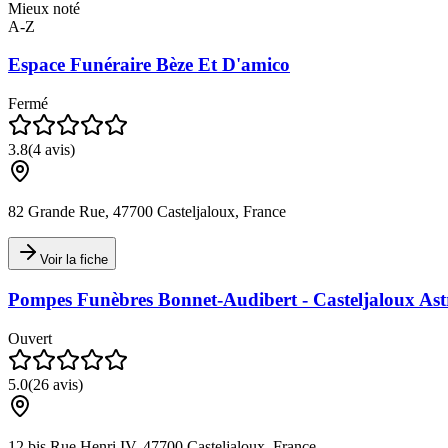
Mieux noté
A-Z
Espace Funéraire Bèze Et D'amico
Fermé
3.8
(
4
avis)
82 Grande Rue, 47700 Casteljaloux, France
Voir la fiche
Pompes Funèbres Bonnet-Audibert - Casteljaloux Astr
Ouvert
5.0
(
26
avis)
12 bis Rue Henri IV, 47700 Casteljaloux, France