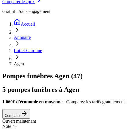
Comparer les prix
Gratuit - Sans engagement
Accueil
Annuaire
Lot-et-Garonne
Agen
Pompes funèbres
Agen
(
47
)
5
pompes funèbres à
Agen
1 060€ d'économie en moyenne
· Comparez les tarifs gratuitement
Comparer
Ouvert maintenant
Note 4+