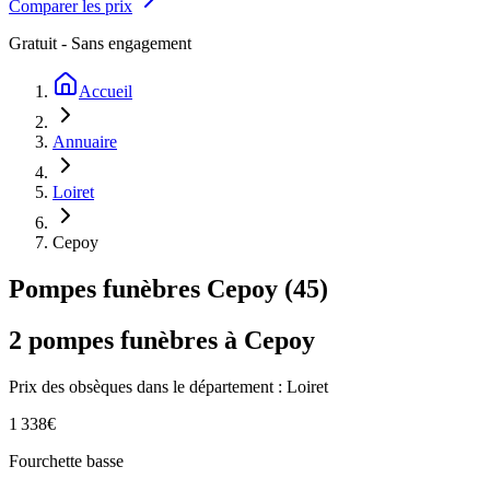
Comparer les prix
Gratuit - Sans engagement
Accueil
Annuaire
Loiret
Cepoy
Pompes funèbres
Cepoy
(
45
)
2
pompes funèbres à
Cepoy
Prix des obsèques
dans le département : Loiret
1 338
€
Fourchette basse