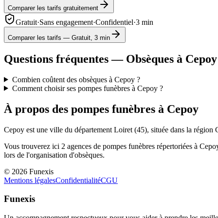
Comparer les tarifs gratuitement
Gratuit
·
Sans engagement
·
Confidentiel
·
3 min
Comparer les tarifs — Gratuit, 3 min
Questions fréquentes — Obsèques à
Cepoy
Combien coûtent des obsèques à Cepoy ?
Comment choisir ses pompes funèbres à Cepoy ?
À propos des pompes funèbres à
Cepoy
Cepoy
est une ville du département
Loiret
(
45
), située dans la région
Vous trouverez ici
2
agences de pompes funèbres répertoriées à
Cepo
lors de l'organisation d'obsèques.
©
2026
Funexis
Mentions légales
Confidentialité
CGU
Funexis
Un accompagnement respectueux pour vous aider à prendre les meilleu