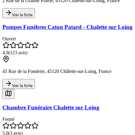
2 Rue de la Grande Prairie, 45120 Châlette-sur-Loing, France
Voir la fiche
Pompes Funèbres Caton Patard - Chalette sur Loing
Ouvert
4.9
(
123
avis)
45 Rue de la Fonderie, 45120 Châlette-sur-Loing, France
Voir la fiche
Chambre Funéraire Chalette sur Loing
Fermé
5.0
(
3
avis)