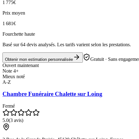
1 775
€
Prix moyen
1 681
€
Fourchette haute
Basé sur
64
devis analysés. Les tarifs varient selon les prestations.
Gratuit · Sans engagemen
Obtenir mon estimation personnalisée
Ouvert maintenant
Note 4+
Mieux noté
A-Z
Chambre Funéraire Chalette sur Loing
Fermé
5.0
(
3
avis)