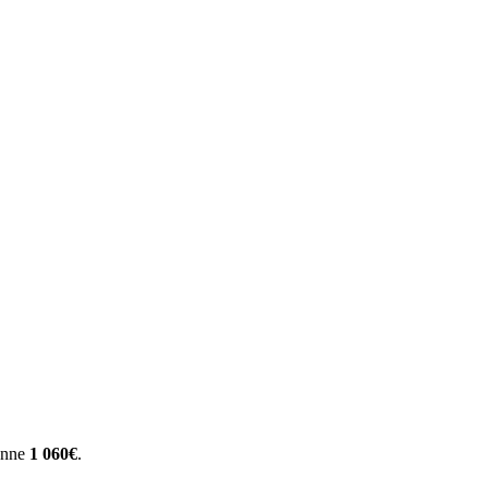
yenne
1 060€
.