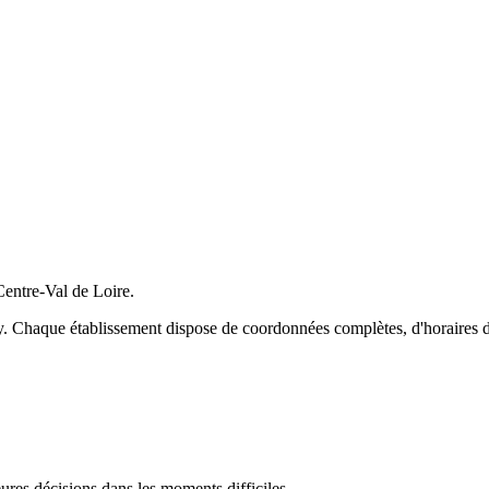
Centre-Val de Loire
.
y
. Chaque établissement dispose de coordonnées complètes, d'horaires d'o
res décisions dans les moments difficiles.