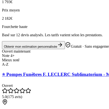
1 793
€
Prix moyen
2 182
€
Fourchette haute
Basé sur
12
devis analysés. Les tarifs varient selon les prestations.
Gratuit · Sans engagemen
Obtenir mon estimation personnalisée
Ouvert maintenant
Note 4+
Mieux noté
A-Z
⭐️ Pompes Funèbres F. LECLERC Sublimatorium - M
Ouvert
5.0
(
175
avis)