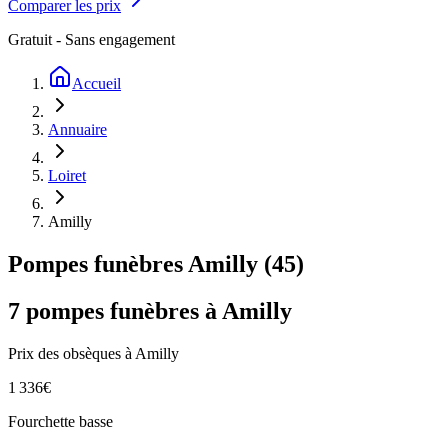
Comparer les prix
Gratuit - Sans engagement
Accueil
Annuaire
Loiret
Amilly
Pompes funèbres
Amilly
(
45
)
7
pompes funèbres à
Amilly
Prix des obsèques
à Amilly
1 336
€
Fourchette basse