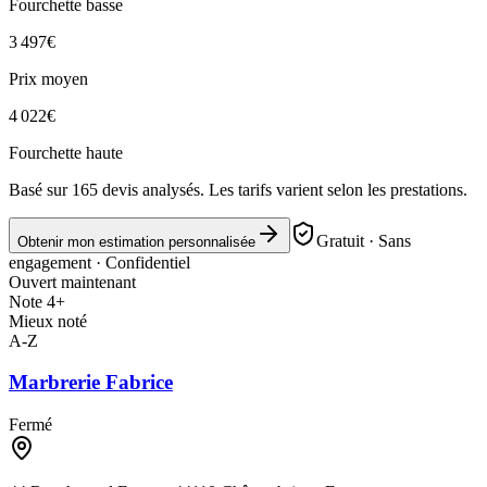
Fourchette basse
3 497
€
Prix moyen
4 022
€
Fourchette haute
Basé sur
165
devis analysés. Les tarifs varient selon les prestations.
Gratuit · Sans
Obtenir mon estimation personnalisée
engagement · Confidentiel
Ouvert maintenant
Note 4+
Mieux noté
A-Z
Marbrerie Fabrice
Fermé